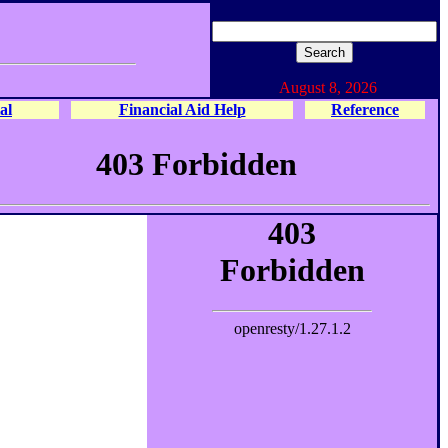
August 8, 2026
al
Financial Aid Help
Reference