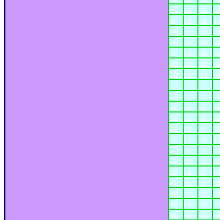
F41
F42
F43
F4
G9
G10
G11
G1
G26
G27
G28
G2
G42
G43
G44
G4
H9
H10
H11
H1
H25
H26
H27
H2
H41
H42
H43
H4
I
I2
I3
I4
I17
I18
I19
I20
I33
I34
I35
I36
J13
J14
J15
J1
J29
J30
J31
J3
K8
K9
K10
K1
L3
L4
L5
L6
L19
L20
L21
L2
L35
L36
L37
L3
M3
M4
M5
M6
M19
M20
M21
M2
M35
M36
M37
M3
M51
M52
M53
M5