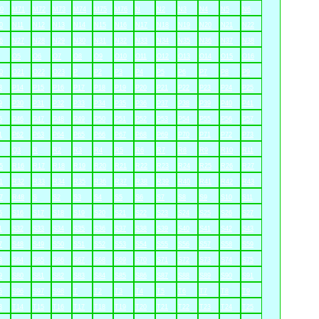
0
M71
M72
M73
M74
M75
M76
N
N2
N3
N4
N5
N6
0
N11
N12
N13
N14
N15
N16
N17
N18
N19
N20
N21
N22
6
N27
N28
N29
N30
N31
N32
N33
N34
N35
N36
N37
N38
O5
O6
O7
O8
O9
O10
O11
O12
O13
O14
O15
O16
0
O21
O22
O23
P
P2
P3
P4
P5
P6
P7
P8
P9
3
P14
P15
P16
P17
P18
P19
P20
P21
P22
P23
P24
P25
9
P30
P31
P32
P33
P34
P35
P36
P37
P38
P39
P40
P41
5
P46
P47
P48
P49
P50
P51
P52
P53
P54
P55
P56
P57
1
P62
P63
P64
P65
P66
P67
P68
P69
P70
P71
P72
P73
Q3
R
R2
R3
R4
R5
R6
R7
R8
R9
R10
R11
5
R16
R17
R18
R19
R20
R21
R22
R23
R24
R25
R26
R27
1
R32
R33
R34
R35
R36
R37
R38
R39
R40
R41
R42
R43
7
R48
S
S2
S3
S4
S5
S6
S7
S8
S9
S10
S11
5
S16
S17
S18
S19
S20
S21
S22
S23
S24
S25
S26
S27
1
S32
S33
S34
S35
S36
S37
S38
S39
S40
S41
S42
S43
7
S48
S49
S50
S51
S52
S53
S54
S55
S56
S57
S58
S59
3
S64
S65
S66
S67
S68
S69
S70
S71
S72
S73
S74
S75
9
S80
S81
S82
S83
S84
S85
S86
S87
S88
S89
S90
S91
5
S96
S97
S98
T
T2
T3
T4
T5
T6
T7
T8
T9
3
T14
T15
T16
T17
T18
T19
T20
T21
T22
T23
T24
T25