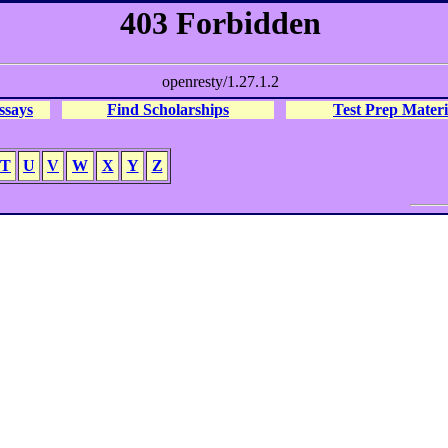
ssays
Find Scholarships
Test Prep Materi
T
U
V
W
X
Y
Z