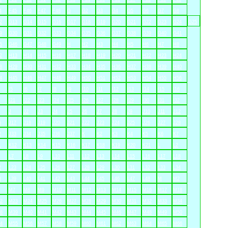
4
F45
F46
F47
F48
G
G2
G3
G4
G5
G6
G7
G8
2
G13
G14
G15
G16
G17
G18
G19
G20
G21
G22
G23
G24
G25
9
G30
G31
G32
G33
G34
G35
G36
G37
G38
G39
G40
G41
5
G46
G47
G48
G49
H
H2
H3
H4
H5
H6
H7
H8
2
H13
H14
H15
H16
H17
H18
H19
H20
H21
H22
H23
H24
8
H29
H30
H31
H32
H33
H34
H35
H36
H37
H38
H39
H40
4
H45
H46
H47
H48
H49
H50
H51
H52
H53
H54
H55
H56
I5
I6
I7
I8
I9
I10
I11
I12
I13
I14
I15
I16
I21
I22
I23
I24
I25
I26
I27
I28
I29
I30
I31
I32
J
J2
J3
J4
J5
J6
J7
J8
J9
J10
J11
J12
6
J17
J18
J19
J20
J21
J22
J23
J24
J25
J26
J27
J28
2
J33
J34
J35
J36
J37
K
K2
K3
K4
K5
K6
K7
1
K12
K13
K14
K15
K16
K17
K18
K19
K20
K21
L
L2
L7
L8
L9
L10
L11
L12
L13
L14
L15
L16
L17
L18
2
L23
L24
L25
L26
L27
L28
L29
L30
L31
L32
L33
L34
8
L39
L40
L41
L42
L43
L44
L45
L46
L47
L48
M
M2
M7
M8
M9
M10
M11
M12
M13
M14
M15
M16
M17
M18
2
M23
M24
M25
M26
M27
M28
M29
M30
M31
M32
M33
M34
8
M39
M40
M41
M42
M43
M44
M45
M46
M47
M48
M49
M50
4
M55
M56
M57
M58
M59
M60
M61
M62
M63
M64
M65
M66