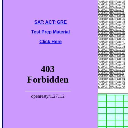
AcidRain (OS) Page 27
AcidRain (OS) Page 28
AcidRain (OS) Page 29
AcidRain (OS) Page 3
AcidRain (OS) Page 30
AcidRain (OS) Page 31
AcidRain (OS) Page 32
SAT; ACT; GRE
AcidRain (OS) Page 33
AcidRain (OS) Page 34
AcidRain (OS) Page 35
AcidRain (OS) Page 36
Test Prep Material
AcidRain (OS) Page 37
AcidRain (OS) Page 38
AcidRain (OS) Page 39
Click Here
AcidRain (OS) Page 4
AcidRain (OS) Page 40
AcidRain (OS) Page 41
AcidRain (OS) Page 42
AcidRain (OS) Page 43
AcidRain (OS) Page 44
AcidRain (OS) Page 45
AcidRain (OS) Page 46
AcidRain (OS) Page 47
AcidRain (OS) Page 48
AcidRain (OS) Page 49
AcidRain (OS) Page 5
AcidRain (OS) Page 50
AcidRain (OS) Page 51
AcidRain (OS) Page 52
AcidRain (OS) Page 53
AcidRain (OS) Page 54
#
#2
#3
#4
A10
A11
A12
A1
A26
A27
A28
A2
A42
A43
A44
A4
A58
A59
A60
A6