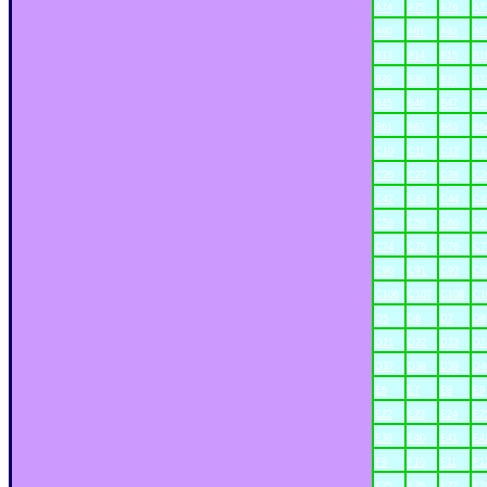
A74
A75
A76
A7
A90
A91
A92
A9
B13
B14
B15
B1
B29
B30
B31
B3
B45
B46
B47
B4
B61
B62
B63
B6
C10
C11
C12
C1
C26
C27
C28
C2
C42
C43
C44
C4
C58
C59
C60
C6
C74
C75
C76
C7
C90
C91
C92
C9
C106
C107
C108
C1
D5
D6
D7
D8
D21
D22
D23
D2
D37
D38
D39
D4
E6
E7
E8
E9
xx
E22
E23
E24
E2
E39
E40
E41
E4
F9
F10
F11
F1
F25
F26
F27
F2