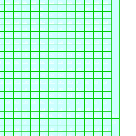
7
A78
A79
A80
A81
A82
A83
A84
A85
A86
A87
A88
A89
3
B
B2
B3
B4
B5
B6
B7
B8
B9
B10
B11
B12
6
B17
B18
B19
B20
B21
B22
B23
B24
B25
B26
B27
B28
2
B33
B34
B35
B36
B37
B38
B39
B40
B41
B42
B43
B44
8
B49
B50
B51
B52
B53
B54
B55
B56
B57
B58
B59
B60
4
B65
B66
B67
C
C2
C3
C4
C5
C6
C7
C8
C9
3
C14
C15
C16
C17
C18
C19
C20
C21
C22
C23
C24
C25
9
C30
C31
C32
C33
C34
C35
C36
C37
C38
C39
C40
C41
5
C46
C47
C48
C49
C50
C51
C52
C53
C54
C55
C56
C57
1
C62
C63
C64
C65
C66
C67
C68
C69
C70
C71
C72
C73
7
C78
C79
C80
C81
C82
C83
C84
C85
C86
C87
C88
C89
3
C94
C95
C96
C97
C98
C99
C100
C101
C102
C103
C104
C105
09
C110
C111
C112
C113
C114
C115
C116
C117
D
D2
D3
D4
D9
D10
D11
D12
D13
D14
D15
D16
D17
D18
D19
D20
4
D25
D26
D27
D28
D29
D30
D31
D32
D33
D34
D35
D36
0
D41
D42
D43
D44
D45
D46
D47
E
E2
E3
E4
E5
E10
E11
E12
E13
E14
E15
E16
E17
E18
E19
E20
E21
5
E26
E27
E28
E29
E30
E31
E32
E33
E34
E35
E36
E37
E38
2
E43
E44
E45
E46
E47
F
F2
F3
F4
F5
F6
F7
F8
2
F13
F14
F15
F16
F17
F18
F19
F20
F21
F22
F23
F24
8
F29
F30
F31
F32
F33
F34
F35
F36
F37
F38
F39
F40