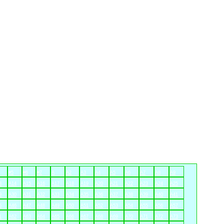
#5
#6
#7
A
A2
A3
A4
A5
A6
A7
A8
A9
3
A14
A15
A16
A17
A18
A19
A20
A21
A22
A23
A24
A25
9
A30
A31
A32
A33
A34
A35
A36
A37
A38
A39
A40
A41
5
A46
A47
A48
A49
A50
A51
A52
A53
A54
A55
A56
A57
1
A62
A63
A64
A65
A66
A67
A68
A69
A70
A71
A72
A73