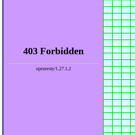
M67
M68
M69
M7
N7
N8
N9
N1
N23
N24
N25
N2
O
O2
O3
O4
O17
O18
O19
O2
P10
P11
P12
P1
P26
P27
P28
P2
P42
P43
P44
P4
P58
P59
P60
P6
P74
P75
Q
Q2
R12
R13
R14
R1
R28
R29
R30
R3
R44
R45
R46
R4
S12
S13
S14
S1
S28
S29
S30
S3
S44
S45
S46
S4
S60
S61
S62
S6
S76
S77
S78
S7
S92
S93
S94
S9
T10
T11
T12
T1