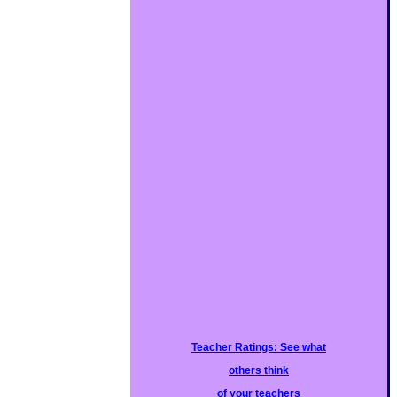
Teacher Ratings: See what
others think
of your teachers