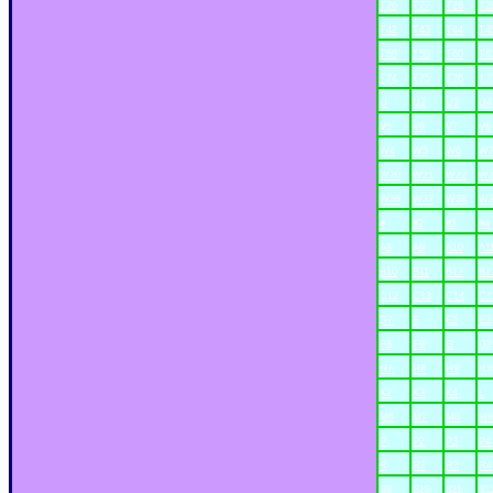
T26
T27
T28
T2
T42
T43
T44
T4
T58
T59
T60
T6
T74
T75
T76
T7
U
U2
U3
U4
V5
V6
V7
V8
W4
W5
W6
W
W20
W21
W22
W2
W36
W37
W38
W3
#
#2
#3
#4
A8
A9
A10
A1
B10
B11
B12
B1
C12
C13
C14
C1
D7
E
E2
E3
F8
F9
G
G2
H7
H8
H9
H1
K2
K3
K4
L
M6
M7
M8
M9
P
P2
P3
P4
R
R2
R3
R4
S9
S10
S11
S1