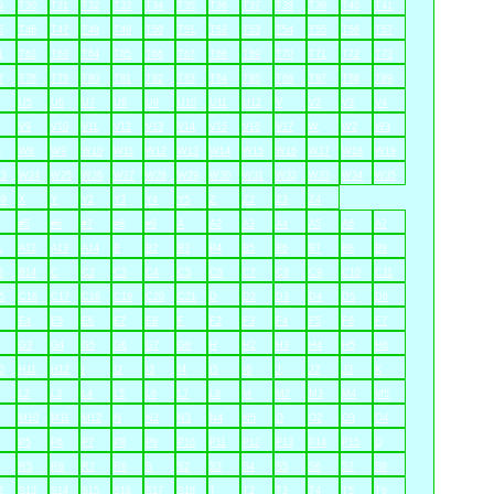
9
T30
T31
T32
T33
T34
T35
T36
T37
T38
T39
T40
T41
5
T46
T47
T48
T49
T50
T51
T52
T53
T54
T55
T56
T57
1
T62
T63
T64
T65
T66
T67
T68
T69
T70
T71
T72
T73
7
T78
T79
T80
T81
T82
T83
T84
T85
T86
T87
T88
T89
U5
U6
U7
U8
U9
U10
U11
U12
V
V2
V3
V4
V9
V10
V11
V12
V13
V14
V15
V16
V17
W
W2
W3
7
W8
W9
W10
W11
W12
W13
W14
W15
W16
W17
W18
W19
3
W24
W25
W26
W27
W28
W29
W30
W31
W32
W33
W34
W35
9
X
Y
Y2
Y3
Y4
Y5
Z
Z2
Z3
Z4
#5
#6
#7
#8
#9
A
A2
A3
A4
A5
A6
A7
1
A12
A13
A14
B
B2
B3
B4
B5
B6
B7
B8
B9
3
B14
C
C2
C3
C4
C5
C6
C7
C8
C9
C10
C11
5
C16
C17
C18
C19
C20
C21
D
D2
D3
D4
D5
D6
E4
E5
E6
E7
E8
F
F2
F3
F4
F5
F6
F7
G3
G4
G5
G6
G7
G8
H
H2
H3
H4
H5
H6
0
H11
H12
I
I2
I3
I4
I5
I6
J
J2
J3
K
L2
L3
L4
L5
L6
L7
L8
M
M2
M3
M4
M5
M10
M11
M12
N
N2
N3
N4
N5
O
O2
O3
O4
P5
P6
P7
P8
P9
P10
P11
P12
P13
P14
P15
Q
R5
R6
R7
R8
S
S2
S3
S4
S5
S6
S7
S8
2
S13
S14
S15
S16
S17
S18
T
T2
T3
T4
T5
T6